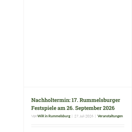
Nachholtermin: 17. Rummelsburger Festspiele am 26. September 2026
Nachholtermin: 17. Rummelsburger
Festspiele am 26. September 2026
Von
WiR in Rummelsburg
|
27. Juli 2026
|
Veranstaltungen