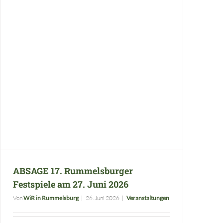
ABSAGE 17. Rummelsburger Festspiele am 27. Juni 2026
ABSAGE 17. Rummelsburger
Festspiele am 27. Juni 2026
Von
WiR in Rummelsburg
|
26. Juni 2026
|
Veranstaltungen