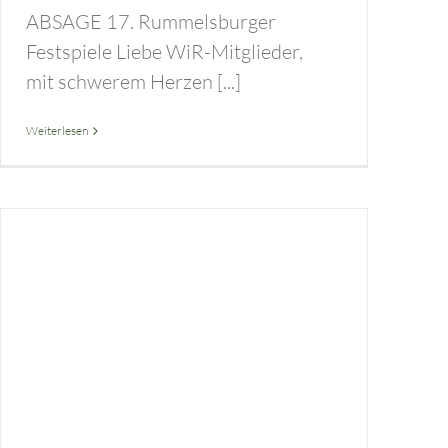
ABSAGE 17. Rummelsburger
Festspiele Liebe WiR-Mitglieder,
mit schwerem Herzen [...]
Weiterlesen
Ein offener Bücherschrank für unsere Rummelsburger Bucht!