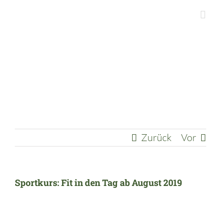
Zum
Inhalt
springen
Zurück
Vor
Sportkurs: Fit in den Tag ab August 2019
Zeige
grösseres