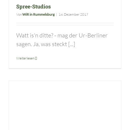
Spree-Studios
Von
WiR in Rummelsburg
|
14. Dezember 2017
Watt is'n ditte? - mag der Ur-Berliner
sagen. Ja, was steckt [...]
Weiterlesen
Tomás Saraceno – ein internationaler Künstler in Rummelsburg