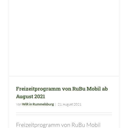
Freizeitprogramm von RuBu Mobil ab August 2021
Freizeitprogramm von RuBu Mobil ab
August 2021
Von
WiR in Rummelsburg
|
21. August 2021
Freizeitprogramm von RuBu Mobil