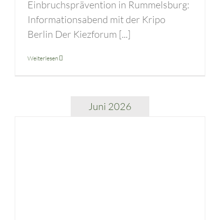
Einbruchsprävention in Rummelsburg:
Informationsabend mit der Kripo
Berlin Der Kiezforum [...]
Weiterlesen
Juni 2026
Ein offener Bücherschrank für unsere Rummelsburger Bucht!