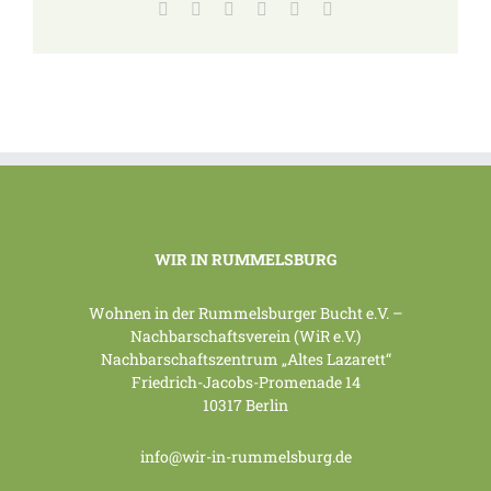
Facebook
X
LinkedIn
Tumblr
Pinterest
E-
Mail
WIR IN RUMMELSBURG
Wohnen in der Rummelsburger Bucht e.V. –
Nachbarschaftsverein (WiR e.V.)
Nachbarschaftszentrum „Altes Lazarett“
Friedrich-Jacobs-Promenade 14
10317 Berlin
info@wir-in-rummelsburg.de