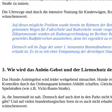
Straße zu nutzen.
Die Uferwege sind durch die intensive Nutzung für Kinderwägen, Roll
wünschenswert.
Auf dieses mögliche Problem wurde bereits im Rahmen der Bet
getrennten Wegen für Fußverkehr und Radverkehr wurde vorges
Zillepromenade wurden als Radwegeverbindung im Berliner Radwe
generelles Radfahrverbot anzustreben, denn bei eigentlich zu
Dennoch soll im Zuge der unter 1. benannten Baumaßnahmen auc
erlaubt ist. Es ist so mit einer Entspannung der derzeitigen Si
3. Wie wird das Anlein-Gebot und der Lärmschutz de
Das Hunde-Anleingebot wird leider weitgehend missachtet. Hunde renn
Kontrollen durch das Ordnungsamt könnten Abhilfe schaffen. Gleiches
Spielstraßen (wie z.B. Vicki-Baum-Straße).
Ja, die Innenstadt ist nah. Dennoch darf auch dort in den Parks nicht 
gibt? Und auf vielen brandenburgischen Seen ist es auch nicht erlau
wünschenswert.