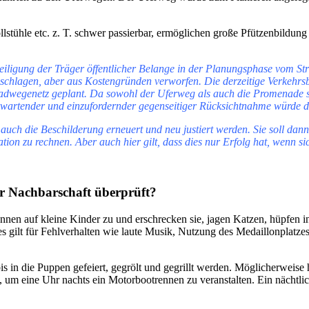
stühle etc. z. T. schwer passierbar, ermöglichen große Pfützenbildung
eiligung der Träger öffentlicher Belange in der Planungsphase vom S
chlagen, aber aus Kostengründen verworfen. Die derzeitige Verkehrsbe
genetz geplant. Da sowohl der Uferweg als auch die Promenade sehr br
 erwartender und einzufordernder gegenseitiger Rücksichtnahme würde 
h die Beschilderung erneuert und neu justiert werden. Sie soll dann
tuation zu rechnen. Aber auch hier gilt, dass dies nur Erfolg hat, wenn
r Nachbarschaft überprüft?
en auf kleine Kinder zu und erschrecken sie, jagen Katzen, hüpfen in
 gilt für Fehlverhalten wie laute Musik, Nutzung des Medaillonplatzes
bis in die Puppen gefeiert, gegrölt und gegrillt werden. Möglicherweise 
bt, um eine Uhr nachts ein Motorbootrennen zu veranstalten. Ein nächt