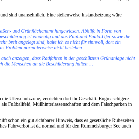
 und sind unansehnlich. Eine stellenweise Instandsetzung wäre
traßen- und Grünflächenamt hingewiesen. Abhilfe in Form von
schilderung ist eindeutig und das Paul-und Paula-Ufer sowie die
eit angelegt sind, halte ich es nicht für sinnvoll, dort ein
das Problem normalerweise nicht bestehen.
 auch anzeigen, dass Radfahren in der geschützten Grünanlage nicht
 sich die Menschen an die Beschilderung halten …
 die Uferschutzzone, verrichten dort ihr Geschäft. Engmaschigere
 als Fußballfeld, Müllhinterlassenschaften und dem Falschparken in
hilft schon ein gut sichtbarer Hinweis, dass es gesetzliche Ruhezeiten
liches Fahrverbot ist da normal und für den Rummelsburger See auch