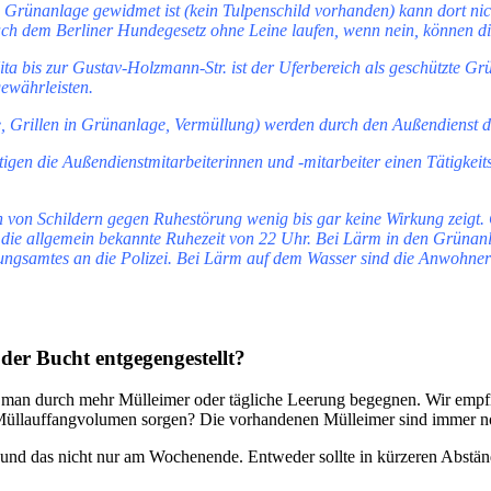
 Grünanlage gewidmet ist (kein Tulpenschild vorhanden) kann dort ni
ach dem Berliner Hundegesetz ohne Leine laufen, wenn nein, können di
 bis zur Gustav-Holzmann-Str. ist der Uferbereich als geschützte Grü
ewährleisten.
 Grillen in Grünanlage, Vermüllung) werden durch den Außendienst d
ertigen die Außendienstmitarbeiterinnen und -mitarbeiter einen Tätigke
von Schildern gegen Ruhestörung wenig bis gar keine Wirkung zeigt. Geg
ier die allgemein bekannte Ruhezeit von 22 Uhr. Bei Lärm in den Grünan
ngsamtes an die Polizei. Bei Lärm auf dem Wasser sind die Anwohner g
er Bucht entgegengestellt?
 man durch mehr Mülleimer oder tägliche Leerung begegnen. Wir empf
 Müllauffangvolumen sorgen? Die vorhandenen Mülleimer sind immer noc
 und das nicht nur am Wochenende. Entweder sollte in kürzeren Abstä