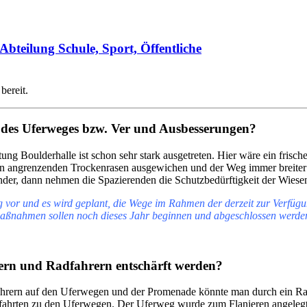
Abteilung Schule, Sport, Öffentliche
bereit.
 des Uferweges bzw. Ver und Ausbesserungen?
Boulderhalle ist schon sehr stark ausgetreten. Hier wäre ein frische
n angrenzenden Trockenrasen ausgewichen und der Weg immer breiter un
nder, dann nehmen die Spazierenden die Schutzbedürftigkeit der Wiese
 vor und es wird geplant, die Wege im
Rahmen der derzeit zur Verfügu
aßnahmen sollen noch dieses Jahr
beginnen und abgeschlossen werde
ern und Radfahrern entschärft werden?
rern auf den Uferwegen und der Promenade könnte man durch ein Ra
ufahrten zu den Uferwegen. Der Uferweg wurde zum Flanieren angelegt,