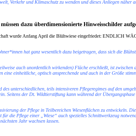
mwelt, Verkehr und Klimaschutz zu wenden und dieses Anliegen näher a
r müssen dazu überdimensionierte Hinweisschilder aufge
achbarschaft wurde Anfang April die Blühwiese eingefriedet: ENDL
innen hat ganz wesentlich dazu beigetragen, dass sich die Blühstrei
teilweise auch unordentlich wirkenden) Fläche erschließt, ist zwischen
n eine einheitliche, optisch ansprechende und auch in der Größe stim
und des unterschiedlichen, teils intensiveren Pflegeregimes auf den um
sein. Seitens der Dt. Wildtierstiftung kann während der Übergangsphase
vierung der Pflege in Teilbereichen Wiesenflächen zu entwickeln. Dies
st für die Pflege einer „Wiese“ auch spezielles Schnittwerkzeug notwe
nächsten Jahr wachsen lassen.