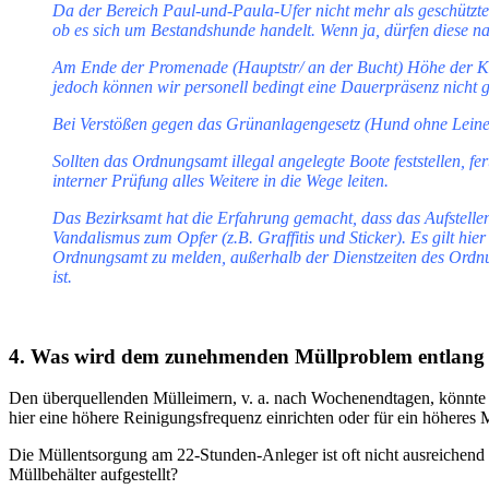
Da der Bereich Paul-und-Paula-Ufer nicht mehr als geschützte
ob es sich um Bestandshunde handelt. Wenn ja, dürfen diese n
Am Ende der Promenade (Hauptstr/ an der Bucht) Höhe der Kita
jedoch können wir personell bedingt eine Dauerpräsenz nicht g
Bei Verstößen gegen das Grünanlagengesetz (Hund ohne Leine,
Sollten das Ordnungsamt illegal angelegte Boote feststellen, f
interner Prüfung alles Weitere in die Wege leiten.
Das Bezirksamt hat die Erfahrung gemacht, dass das Aufstellen 
Vandalismus zum Opfer (z.B. Graffitis und Sticker). Es gilt h
Ordnungsamt zu melden, außerhalb der Dienstzeiten des Ordnu
ist.
4. Was wird dem zunehmenden Müllproblem entlang d
Den überquellenden Mülleimern, v. a. nach Wochenendtagen, könnte
hier eine höhere Reinigungsfrequenz einrichten oder für ein höheres
Die Müllentsorgung am 22-Stunden-Anleger ist oft nicht ausreichend
Müllbehälter aufgestellt?