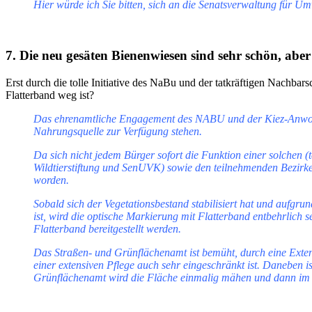
Hier würde ich Sie bitten, sich an die Senatsverwaltung für U
7. Die neu gesäten Bienenwiesen sind sehr schön, abe
Erst durch die tolle Initiative des NaBu und der tatkräftigen N
Flatterband weg ist?
Das ehrenamtliche Engagement des NABU und der Kiez-Anwohner*
Nahrungsquelle zur Verfügung stehen.
Da sich nicht jedem Bürger sofort die Funktion einer solchen (
Wildtierstiftung und SenUVK) sowie den teilnehmenden Bezirke
worden.
Sobald sich der Vegetationsbestand stabilisiert hat und aufgr
ist, wird die optische Markierung mit Flatterband entbehrlich 
Flatterband bereitgestellt werden.
Das Straßen- und Grünflächenamt ist bemüht, durch eine Extensi
einer extensiven Pflege auch sehr eingeschränkt ist. Daneben i
Grünflächenamt wird die Fläche einmalig mähen und dann im 