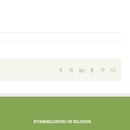
Facebook
X
LinkedIn
Tumblr
Pinterest
E-
Mail
RUMMELSBURG IN BILDERN