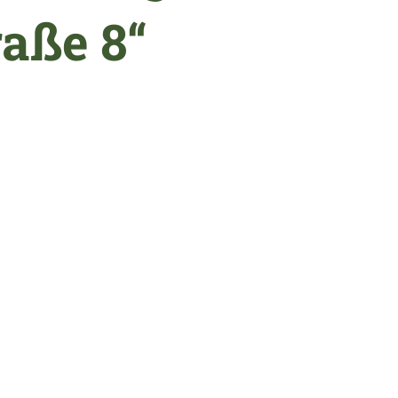
raße 8“