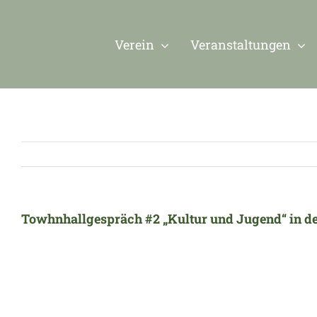
Zum
Inhalt
Verein
Veranstaltungen
springen
Towhnhallgespräch #2 „Kultur und Jugend“ in de
Zeige
grösseres
Bild