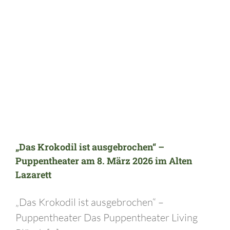
„Das Krokodil ist ausgebrochen“ – Puppentheater am 8. März 2026 im Alten Lazarett
„Das Krokodil ist ausgebrochen“ –
Puppentheater am 8. März 2026 im Alten
Lazarett
„Das Krokodil ist ausgebrochen“ –
Puppentheater Das Puppentheater Living