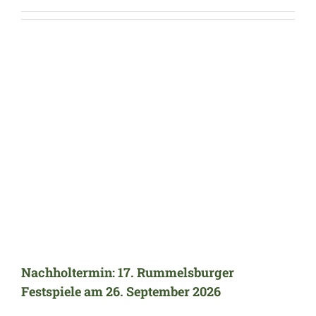
Nachholtermin: 17. Rummelsburger Festspiele am 26. September 2026
Nachholtermin: 17. Rummelsburger
Festspiele am 26. September 2026