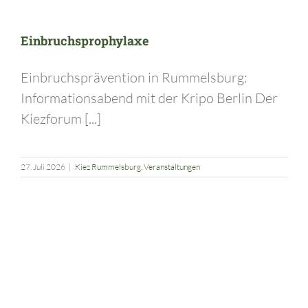
Einbruchsprophylaxe
Einbruchsprävention in Rummelsburg:
Informationsabend mit der Kripo Berlin Der
Kiezforum [...]
27. Juli 2026
|
Kiez Rummelsburg
,
Veranstaltungen
ABSAGE 17. Rummelsburger Festspiele am 27. Juni 2026