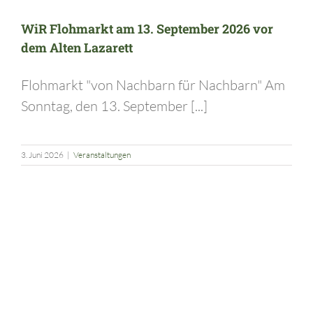
WiR Flohmarkt am 13. September 2026 vor
dem Alten Lazarett
Flohmarkt "von Nachbarn für Nachbarn" Am
Sonntag, den 13. September [...]
3. Juni 2026
|
Veranstaltungen
17. Rummelsburger Festspiele am 27. Juni 2026