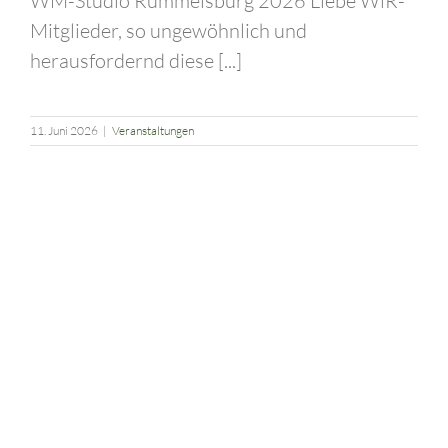
WM-Studio Rummelsburg 2026 Liebe WiR-
Mitglieder, so ungewöhnlich und
herausfordernd diese [...]
11. Juni 2026
|
Veranstaltungen
WiR Flohmarkt am 13. September 2026 vor dem Alten Lazarett