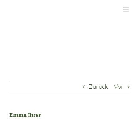
Zum
Inhalt
springen
Zurück
Vor
Emma Ihrer
Zeige
grösseres