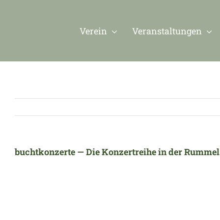
Zum
Inhalt
Verein
Veranstaltungen
springen
buchtkonzerte — Die Konzertreihe in der Rumme
Zeige
grösseres
Bild