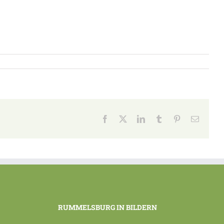
Facebook
X
LinkedIn
Tumblr
Pinterest
E-
Mail
RUMMELSBURG IN BILDERN