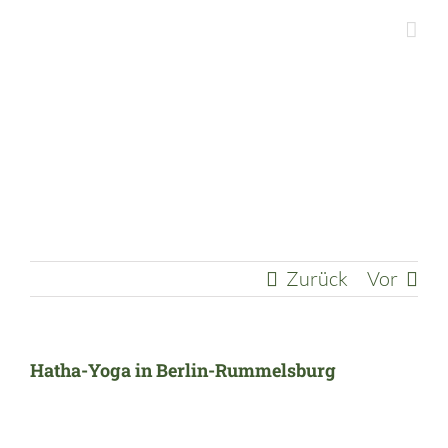
Zum
Inhalt
springen
Zurück
Vor
Hatha-Yoga in Berlin-Rummelsburg
Zeige
grösseres